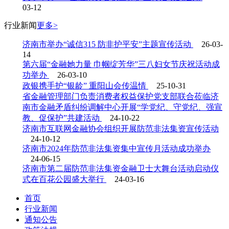
03-12
行业
新闻
更多>
济南市举办“诚信315 防非护平安”主题宣传活动
26-03-
14
第六届“金融她力量 巾帼绽芳华”三八妇女节庆祝活动成
功举办
26-03-10
政银携手护“银龄” 重阳山会传温情
25-10-31
省金融管理部门负责消费者权益保护党支部联合莅临济
南市金融矛盾纠纷调解中心开展“学党纪、守党纪、强宣
教、促保护”共建活动
24-10-22
济南市互联网金融协会组织开展防范非法集资宣传活动
24-10-12
济南市2024年防范非法集资集中宣传月活动成功举办
24-06-15
济南市第二届防范非法集资金融卫士大舞台活动启动仪
式在百花公园盛大举行
24-03-16
首页
行业新闻
通知公告