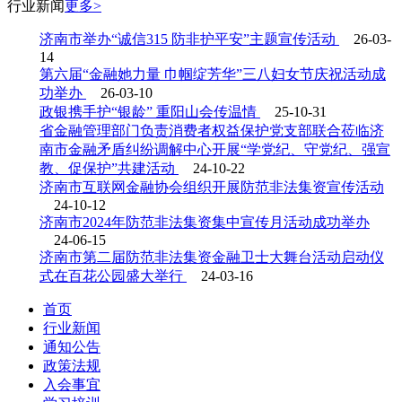
行业
新闻
更多>
济南市举办“诚信315 防非护平安”主题宣传活动
26-03-
14
第六届“金融她力量 巾帼绽芳华”三八妇女节庆祝活动成
功举办
26-03-10
政银携手护“银龄” 重阳山会传温情
25-10-31
省金融管理部门负责消费者权益保护党支部联合莅临济
南市金融矛盾纠纷调解中心开展“学党纪、守党纪、强宣
教、促保护”共建活动
24-10-22
济南市互联网金融协会组织开展防范非法集资宣传活动
24-10-12
济南市2024年防范非法集资集中宣传月活动成功举办
24-06-15
济南市第二届防范非法集资金融卫士大舞台活动启动仪
式在百花公园盛大举行
24-03-16
首页
行业新闻
通知公告
政策法规
入会事宜