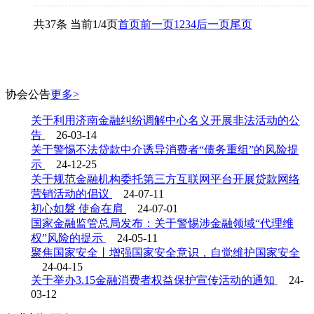
共37条 当前1/4页
首页
前一页
1
2
3
4
后一页
尾页
协会
公告
更多>
关于利用济南金融纠纷调解中心名义开展非法活动的公
告
26-03-14
关于警惕不法贷款中介诱导消费者“债务重组”的风险提
示
24-12-25
关于规范金融机构委托第三方互联网平台开展贷款网络
营销活动的倡议
24-07-11
初心如磐 使命在肩
24-07-01
国家金融监管总局发布：关于警惕涉金融领域“代理维
权”风险的提示
24-05-11
聚焦国家安全丨增强国家安全意识，自觉维护国家安全
24-04-15
关于举办3.15金融消费者权益保护宣传活动的通知
24-
03-12