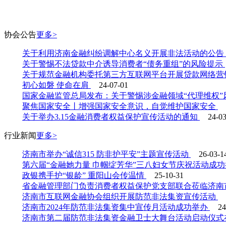
协会
公告
更多>
关于利用济南金融纠纷调解中心名义开展非法活动的公告
关于警惕不法贷款中介诱导消费者“债务重组”的风险提示
关于规范金融机构委托第三方互联网平台开展贷款网络营
初心如磐 使命在肩
24-07-01
国家金融监管总局发布：关于警惕涉金融领域“代理维权
聚焦国家安全丨增强国家安全意识，自觉维护国家安全
关于举办3.15金融消费者权益保护宣传活动的通知
24-0
行业
新闻
更多>
济南市举办“诚信315 防非护平安”主题宣传活动
26-03-1
第六届“金融她力量 巾帼绽芳华”三八妇女节庆祝活动成
政银携手护“银龄” 重阳山会传温情
25-10-31
省金融管理部门负责消费者权益保护党支部联合莅临济南
济南市互联网金融协会组织开展防范非法集资宣传活动
济南市2024年防范非法集资集中宣传月活动成功举办
24
济南市第二届防范非法集资金融卫士大舞台活动启动仪式