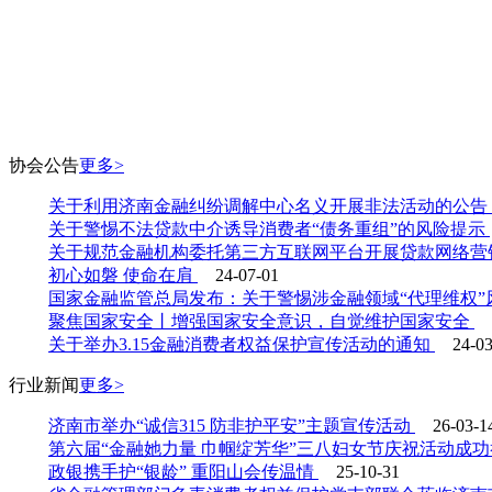
协会
公告
更多>
关于利用济南金融纠纷调解中心名义开展非法活动的公告
关于警惕不法贷款中介诱导消费者“债务重组”的风险提示
关于规范金融机构委托第三方互联网平台开展贷款网络营
初心如磐 使命在肩
24-07-01
国家金融监管总局发布：关于警惕涉金融领域“代理维权
聚焦国家安全丨增强国家安全意识，自觉维护国家安全
关于举办3.15金融消费者权益保护宣传活动的通知
24-0
行业
新闻
更多>
济南市举办“诚信315 防非护平安”主题宣传活动
26-03-1
第六届“金融她力量 巾帼绽芳华”三八妇女节庆祝活动成
政银携手护“银龄” 重阳山会传温情
25-10-31